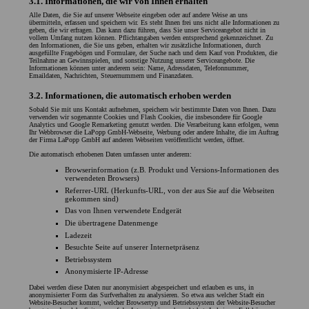
3.1. Informationen, die wir von Ihnen erhalten
Alle Daten, die Sie auf unserer Webseite eingeben oder auf andere Weise an uns
übermitteln, erfassen und speichern wir. Es steht Ihnen frei uns nicht alle Informationen zu
geben, die wir erfragen. Das kann dazu führen, dass Sie unser Serviceangebot nicht in
vollem Umfang nutzen können. Pflichtangaben werden entsprechend gekennzeichnet. Zu
den Informationen, die Sie uns geben, erhalten wir zusätzliche Informationen, durch
ausgefüllte Fragebögen und Formulare, der Suche nach und dem Kauf von Produkten, die
Teilnahme an Gewinnspielen, und sonstige Nutzung unserer Serviceangebote. Die
Informationen können unter anderem sein: Name, Adressdaten, Telefonnummer,
Emaildaten, Nachrichten, Steuernummern und Finanzdaten.
3.2. Informationen, die automatisch erhoben werden
Sobald Sie mit uns Kontakt aufnehmen, speichern wir bestimmte Daten von Ihnen. Dazu
verwenden wir sogenannte Cookies und Flash Cookies, die insbesondere für Google
Analytics und Google Remarketing genutzt werden. Die Verarbeitung kann erfolgen, wenn
Ihr Webbrowser die LaPopp GmbH-Webseite, Werbung oder andere Inhalte, die im Auftrag
der Firma LaPopp GmbH auf anderen Webseiten veröffentlicht werden, öffnet.
Die automatisch erhobenen Daten umfassen unter anderem:
Browserinformation (z.B. Produkt und Versions-Informationen des
verwendeten Browsers)
Referrer-URL (Herkunfts-URL, von der aus Sie auf die Webseiten
gekommen sind)
Das von Ihnen verwendete Endgerät
Die übertragene Datenmenge
Ladezeit
Besuchte Seite auf unserer Internetpräsenz
Betriebssystem
Anonymisierte IP-Adresse
Dabei werden diese Daten nur anonymisiert abgespeichert und erlauben es uns, in
anonymisierter Form das Surfverhalten zu analysieren. So etwa aus welcher Stadt ein
Website-Besucher kommt, welcher Browsertyp und Betriebssystem der Website-Besucher