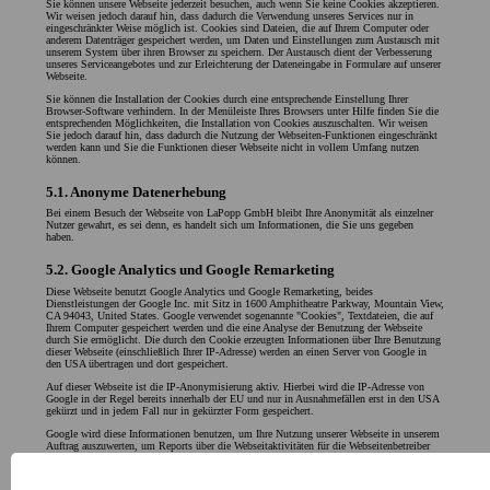
Sie können unsere Webseite jederzeit besuchen, auch wenn Sie keine Cookies akzeptieren.
Wir weisen jedoch darauf hin, dass dadurch die Verwendung unseres Services nur in
eingeschränkter Weise möglich ist. Cookies sind Dateien, die auf Ihrem Computer oder
anderem Datenträger gespeichert werden, um Daten und Einstellungen zum Austausch mit
unserem System über ihren Browser zu speichern. Der Austausch dient der Verbesserung
unseres Serviceangebotes und zur Erleichterung der Dateneingabe in Formulare auf unserer
Webseite.
Sie können die Installation der Cookies durch eine entsprechende Einstellung Ihrer
Browser-Software verhindern. In der Menüleiste Ihres Browsers unter Hilfe finden Sie die
entsprechenden Möglichkeiten, die Installation von Cookies auszuschalten. Wir weisen
Sie jedoch darauf hin, dass dadurch die Nutzung der Webseiten-Funktionen eingeschränkt
werden kann und Sie die Funktionen dieser Webseite nicht in vollem Umfang nutzen
können.
5.1. Anonyme Datenerhebung
Bei einem Besuch der Webseite von LaPopp GmbH bleibt Ihre Anonymität als einzelner
Nutzer gewahrt, es sei denn, es handelt sich um Informationen, die Sie uns gegeben
haben.
5.2. Google Analytics und Google Remarketing
Diese Webseite benutzt Google Analytics und Google Remarketing, beides
Dienstleistungen der Google Inc. mit Sitz in 1600 Amphitheatre Parkway, Mountain View,
CA 94043, United States. Google verwendet sogenannte "Cookies", Textdateien, die auf
Ihrem Computer gespeichert werden und die eine Analyse der Benutzung der Webseite
durch Sie ermöglicht. Die durch den Cookie erzeugten Informationen über Ihre Benutzung
dieser Webseite (einschließlich Ihrer IP-Adresse) werden an einen Server von Google in
den USA übertragen und dort gespeichert.
Auf dieser Webseite ist die IP-Anonymisierung aktiv. Hierbei wird die IP-Adresse von
Google in der Regel bereits innerhalb der EU und nur in Ausnahmefällen erst in den USA
gekürzt und in jedem Fall nur in gekürzter Form gespeichert.
Google wird diese Informationen benutzen, um Ihre Nutzung unserer Webseite in unserem
Auftrag auszuwerten, um Reports über die Webseitaktivitäten für die Webseitenbetreiber
zusammenzustellen und um weitere mit der Webseitennutzung und der Internetnutzung
verbundene Dienstleistungen zu erbringen. Auch wird Google die Informationen
gegebenenfalls an Dritte übertragen, sofern dies gesetzlich vorgeschrieben oder soweit