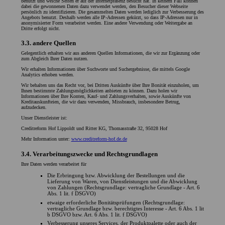
benutzt und welche Seiten er auf der Internetpräsenz besucht hat. In keinem Fall können
dabei die gewonnenen Daten dazu verwendet werden, den Besucher dieser Webseite
persönlich zu identifizieren. Die gesammelten Daten werden lediglich zur Verbesserung des
Angebots benutzt. Deshalb werden alle IP-Adressen gekürzt, so dass IP-Adressen nur in
anonymisierter Form verarbeitet werden. Eine andere Verwendung oder Weitergabe an
Dritte erfolgt nicht.
3.3. andere Quellen
Gelegentlich erhalten wir aus anderen Quellen Informationen, die wir zur Ergänzung oder
zum Abgleich Ihrer Daten nutzen.
Wir erhalten Informationen über Suchworte und Suchergebnisse, die mittels Google
Analytics erhoben werden.
Wir behalten uns das Recht vor, bei Dritten Auskünfte über Ihre Bonität einzuholen, um
Ihnen bestimmte Zahlungsmöglichkeiten anbieten zu können. Dazu holen wir
Informationen über Ihre Konten, Kauf- und Zahlungsverhalten, sowie Auskünfte von
Kreditauskunfteien, die wir dazu verwenden, Missbrauch, insbesondere Betrug,
aufzudecken.
Unser Dienstleister ist:
Creditreform Hof Lippoldt und Ritter KG, Thomasstraße 32, 95028 Hof
Mehr Information unter:
www.creditreform-hof.de.de
3.4. Verarbeitungszwecke und Rechtsgrundlagen
Ihre Daten werden verarbeitet für
Die Erbringung bzw. Abwicklung der Bestellungen und die
Lieferung von Waren, von Dienstleistungen und die Abwicklung
von Zahlungen (Rechtsgrundlage: vertragliche Grundlage - Art. 6
Abs. 1 lit. f DSGVO)
etwaige erforderliche Bonitätsprüfungen (Rechtsgrundlage:
vertragliche Grundlage bzw. berechtigtes Interesse - Art. 6 Abs. 1 lit
b DSGVO bzw. Art. 6 Abs. 1 lit. f DSGVO)
Verbesserung unseres Services, der Produktpalette oder auch der