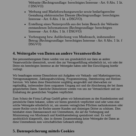
Webseite (Rechtsgrundlage: berechtigtes Interesse - Art. 6 Abs. 1 lit.
f DSGVO)
Werbung und Marktforschungszwecke sowie bedarfsgerechte
Gestaltung elektronischer Dienste (Rechtsgrundlage: berechtigtes
Interesse - Art. 6 Abs. 1 lit. a DSGVO).
Erstellung eines Nutzerprofils aus der beim Besuch der Webseite
entstandenen Informationen (Rechtsgrundlage: berechtigtes
Interesse - Art. 6 Abs. 1 lit. f DSGVO)
Vorbeugung bzw. Aufdeckung von Missbrauch, insbesondere
Betrug (Rechtsgrundlage: berechtigtes Interesse - Art. 6 Abs. 1 lit. f
DSGVO)
4. Weitergabe von Daten an andere Verantwortliche
Ihre personenbezogenen Daten werden von uns grundsätzlich nur dann an andere
Verantwortliche übermittelt, soweit dies zur Vertragserfüllung erforderlich ist, wir oder der
Dritte ein berechtigtes Interesse an der Weitergabe haben oder Ihre Einwilligung hierfür
vorliegt.
Wir beauftragen externe Dienstleister mit Aufgaben wie Verkaufs- und Marketingservices,
Vertragsmanagement, Zahlungsabwicklung, Programmierung, Datenhosting und Hotline-
Services. Wir haben diese Dienstleister sorgfältig ausgewählt und überwachen sie
regelmäßig, insbesondere ihren sorgsamen Umgang mit und die Absicherung der bei ihnen
gespeicherten Daten. Sämtliche Dienstleister werden von uns zur Vertraulichkeit und zur
Einhaltung der gesetzlichen Vorgaben verpflichtet.
Zum Schutz der Firma LaPopp GmbH geben wir Informationen zu den Kundenkonten und
persönliche Daten bekannt, sofern wir hierzu gesetzlich verpflichtet sind oder wenn eine
solche Weitergabe erforderlich ist, um unseren vertraglichen Pflichten nachzukommen oder
unsere Rechte sowie die Rechte unserer Kunden und diejenigen Dritter zu schützen. Dies
beinhaltet einen Datenaustausch mit Unternehmen, die auf die Vorbeugung und
Minimierung von Missbrauch und Kreditkartenbetrug spezialisiert sind. Es wird
ausdrücklich klargestellt, dass in diesem Zusammenhang keine Weitergabe der Daten an
diese Unternehmen zum wirtschaftlichen Gebrauch erfolgt.
5. Datenspeicherung mittels Cookies