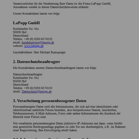
Verantwortlicher für die Verarbeitung Ihrer Daten ist die Firma LaPopp GmbH;
Ausnahmen werden in diesen Datenschutzhinweisen erläutert.
Unsere Kontaktdaten lauten wie folgt:
LaPopp GmbH
Kulmbacher Str. 41a
95030 Hof
Deutschland
Telefon: +49 (0) 9281/6174110
email:
kundenservice@lapopp.de
website:
www.lapopp.de
Geschäftsführer: Herr Michael Ramsperger
2. Datenschutzbeauftragter
Die Kontaktdaten unseres Datenschutzbeauftragten lauten wie folgt:
Datenschutzbeauftragter
Kulmbacher Str. 41a
95030 Hof
Deutschland
Telefon: +49 (0) 9281/6174110
email:
Datenschutz@lapopp.de
3. Verarbeitung personenbezogener Daten
Personenbezogene Daten sind alle Informationen, die sich auf eine identifizierte oder
identifizierbare natürliche Person beziehen, also beispielsweise Namen, Anschriften,
Telefonnummern, E-Mail-Adressen, Fotos oder andere Informationen die Ausdruck der
Identität einer Person sind.
Wir verarbeiten personenbezogene Daten (inklusive IP-Adressen) nur dann, wenn hierfür
eine gesetzliche Rechtsgrundlage gegeben ist oder Sie uns diesbezüglich, z.B. im Rahmen
einer Registrierung, Ihre Einwilligung erteilt haben.