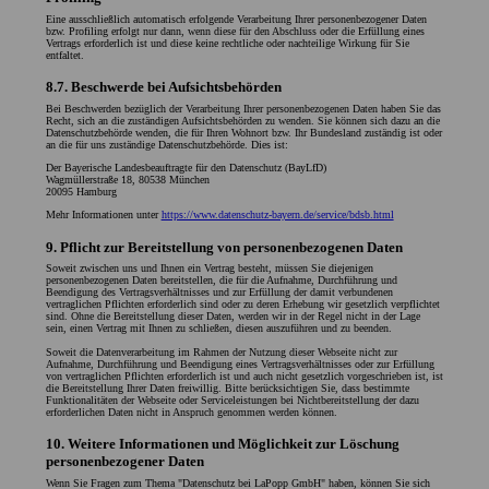
Eine ausschließlich automatisch erfolgende Verarbeitung Ihrer personenbezogener Daten
bzw. Profiling erfolgt nur dann, wenn diese für den Abschluss oder die Erfüllung eines
Vertrags erforderlich ist und diese keine rechtliche oder nachteilige Wirkung für Sie
entfaltet.
8.7. Beschwerde bei Aufsichtsbehörden
Bei Beschwerden bezüglich der Verarbeitung Ihrer personenbezogenen Daten haben Sie das
Recht, sich an die zuständigen Aufsichtsbehörden zu wenden. Sie können sich dazu an die
Datenschutzbehörde wenden, die für Ihren Wohnort bzw. Ihr Bundesland zuständig ist oder
an die für uns zuständige Datenschutzbehörde. Dies ist:
Der Bayerische Landesbeauftragte für den Datenschutz (BayLfD)
Wagmüllerstraße 18, 80538 München
20095 Hamburg
Mehr Informationen unter
https://www.datenschutz-bayern.de/service/bdsb.html
9. Pflicht zur Bereitstellung von personenbezogenen Daten
Soweit zwischen uns und Ihnen ein Vertrag besteht, müssen Sie diejenigen
personenbezogenen Daten bereitstellen, die für die Aufnahme, Durchführung und
Beendigung des Vertragsverhältnisses und zur Erfüllung der damit verbundenen
vertraglichen Pflichten erforderlich sind oder zu deren Erhebung wir gesetzlich verpflichtet
sind. Ohne die Bereitstellung dieser Daten, werden wir in der Regel nicht in der Lage
sein, einen Vertrag mit Ihnen zu schließen, diesen auszuführen und zu beenden.
Soweit die Datenverarbeitung im Rahmen der Nutzung dieser Webseite nicht zur
Aufnahme, Durchführung und Beendigung eines Vertragsverhältnisses oder zur Erfüllung
von vertraglichen Pflichten erforderlich ist und auch nicht gesetzlich vorgeschrieben ist, ist
die Bereitstellung Ihrer Daten freiwillig. Bitte berücksichtigen Sie, dass bestimmte
Funktionalitäten der Webseite oder Serviceleistungen bei Nichtbereitstellung der dazu
erforderlichen Daten nicht in Anspruch genommen werden können.
10. Weitere Informationen und Möglichkeit zur Löschung
personenbezogener Daten
Wenn Sie Fragen zum Thema "Datenschutz bei LaPopp GmbH" haben, können Sie sich