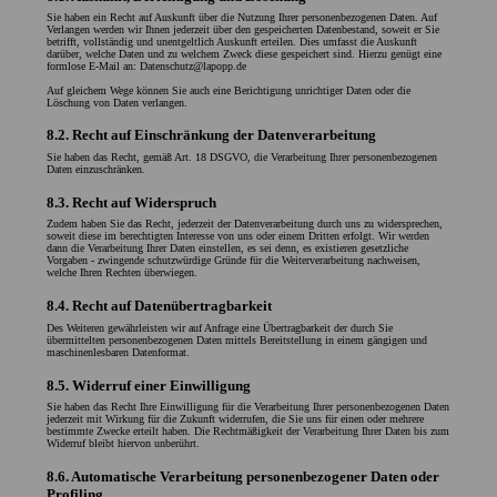
Sie haben ein Recht auf Auskunft über die Nutzung Ihrer personenbezogenen Daten. Auf
Verlangen werden wir Ihnen jederzeit über den gespeicherten Datenbestand, soweit er Sie
betrifft, vollständig und unentgeltlich Auskunft erteilen. Dies umfasst die Auskunft
darüber, welche Daten und zu welchem Zweck diese gespeichert sind. Hierzu genügt eine
formlose E-Mail an: Datenschutz@lapopp.de
Auf gleichem Wege können Sie auch eine Berichtigung unrichtiger Daten oder die
Löschung von Daten verlangen.
8.2. Recht auf Einschränkung der Datenverarbeitung
Sie haben das Recht, gemäß Art. 18 DSGVO, die Verarbeitung Ihrer personenbezogenen
Daten einzuschränken.
8.3. Recht auf Widerspruch
Zudem haben Sie das Recht, jederzeit der Datenverarbeitung durch uns zu widersprechen,
soweit diese im berechtigten Interesse von uns oder einem Dritten erfolgt. Wir werden
dann die Verarbeitung Ihrer Daten einstellen, es sei denn, es existieren gesetzliche
Vorgaben - zwingende schutzwürdige Gründe für die Weiterverarbeitung nachweisen,
welche Ihren Rechten überwiegen.
8.4. Recht auf Datenübertragbarkeit
Des Weiteren gewährleisten wir auf Anfrage eine Übertragbarkeit der durch Sie
übermittelten personenbezogenen Daten mittels Bereitstellung in einem gängigen und
maschinenlesbaren Datenformat.
8.5. Widerruf einer Einwilligung
Sie haben das Recht Ihre Einwilligung für die Verarbeitung Ihrer personenbezogenen Daten
jederzeit mit Wirkung für die Zukunft widerrufen, die Sie uns für einen oder mehrere
bestimmte Zwecke erteilt haben. Die Rechtmäßigkeit der Verarbeitung Ihrer Daten bis zum
Widerruf bleibt hiervon unberührt.
8.6. Automatische Verarbeitung personenbezogener Daten oder
Profiling