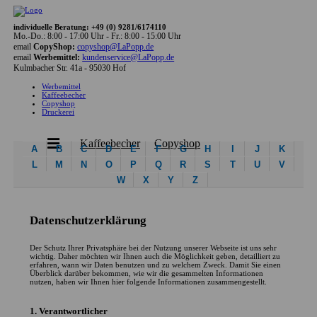
individuelle Beratung: +49 (0) 9281/6174110
Mo.-Do.: 8:00 - 17:00 Uhr - Fr.: 8:00 - 15:00 Uhr
email
CopyShop:
copyshop@LaPopp.de
email
Werbemittel:
kundenservice@LaPopp.de
Kulmbacher Str. 41a - 95030 Hof
Werbemittel
Kaffeebecher
Copyshop
Druckerei
Kaffeebecher
Copyshop
A
B
C
D
E
F
G
H
I
J
K
L
M
N
O
P
Q
R
S
T
U
V
W
X
Y
Z
Datenschutzerklärung
Der Schutz Ihrer Privatsphäre bei der Nutzung unserer Webseite ist uns sehr
wichtig. Daher möchten wir Ihnen auch die Möglichkeit geben, detailliert zu
erfahren, wann wir Daten benutzen und zu welchem Zweck. Damit Sie einen
Überblick darüber bekommen, wie wir die gesammelten Informationen
nutzen, haben wir Ihnen hier folgende Informationen zusammengestellt.
1. Verantwortlicher