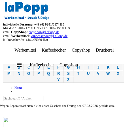
individuelle Beratung: +49 (0) 9281/6174110
Mo.-Do.: 8:00 - 17:00 Uhr - Fr.: 8:00 - 15:00 Uhr
email
CopyShop:
copyshop@LaPopp.de
email
Werbemittel:
kundenservice@LaPopp.de
Kulmbacher Str. 41a - 95030 Hof
Werbemittel
Kaffeebecher
Copyshop
Druckerei
Kaffeebecher
Copyshop
A
B
C
D
E
F
G
H
I
J
K
L
M
N
O
P
Q
R
S
T
U
V
W
X
Y
Z
Home
Wegen Reparaturarbeiten bleibt unser Geschäft am Freitag den 07.08.2026 geschlossen.